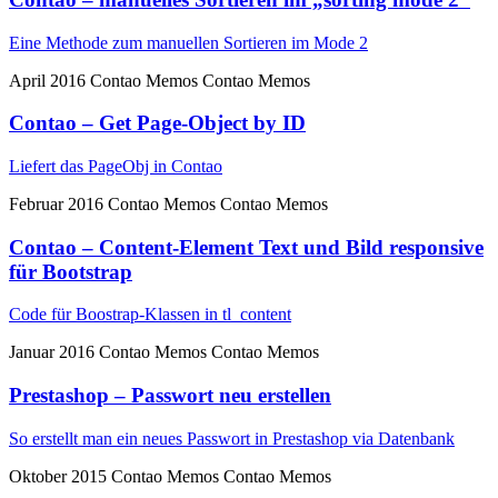
Eine Methode zum manuellen Sortieren im Mode 2
April 2016
Contao Memos
Contao Memos
Contao – Get Page-Object by ID
Liefert das PageObj in Contao
Februar 2016
Contao Memos
Contao Memos
Contao – Content-Element Text und Bild responsive
für Bootstrap
Code für Boostrap-Klassen in tl_content
Januar 2016
Contao Memos
Contao Memos
Prestashop – Passwort neu erstellen
So erstellt man ein neues Passwort in Prestashop via Datenbank
Oktober 2015
Contao Memos
Contao Memos