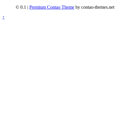
© 0.1 |
Premium Contao Theme
by contao-themes.net
↑