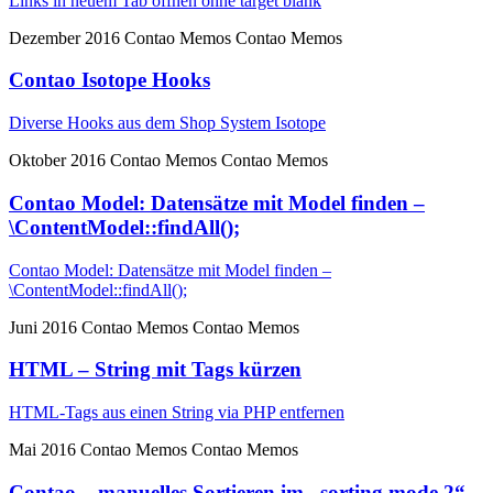
Links in neuem Tab öffnen ohne target blank
Dezember 2016
Contao Memos
Contao Memos
Contao Isotope Hooks
Diverse Hooks aus dem Shop System Isotope
Oktober 2016
Contao Memos
Contao Memos
Contao Model: Datensätze mit Model finden –
\ContentModel::findAll();
Contao Model: Datensätze mit Model finden –
\ContentModel::findAll();
Juni 2016
Contao Memos
Contao Memos
HTML – String mit Tags kürzen
HTML-Tags aus einen String via PHP entfernen
Mai 2016
Contao Memos
Contao Memos
Contao – manuelles Sortieren im „sorting mode 2“